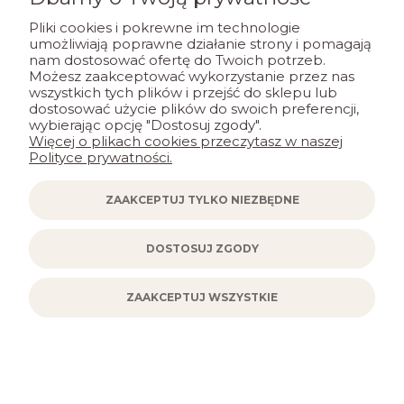
Zestaw kreatywny do filcowania - borsuk
Pliki cookies i pokrewne im technologie
umożliwiają poprawne działanie strony i pomagają
nam dostosować ofertę do Twoich potrzeb.
69,80 zł
Możesz zaakceptować wykorzystanie przez nas
wszystkich tych plików i przejść do sklepu lub
dostosować użycie plików do swoich preferencji,
wybierając opcję "Dostosuj zgody".
DO KOSZYKA
Więcej o plikach cookies przeczytasz w naszej
Polityce prywatności.
ZAAKCEPTUJ TYLKO NIEZBĘDNE
DOSTOSUJ ZGODY
ZAAKCEPTUJ WSZYSTKIE