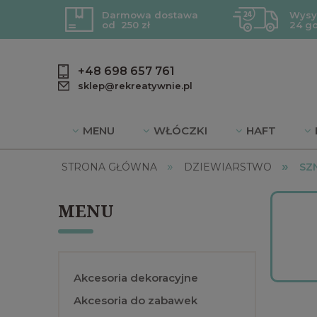
Darmowa dostawa
Wysy
od 250 zł
24 g
+48 698 657 761
sklep@rekreatywnie.pl
MENU
WŁÓCZKI
HAFT
»
»
BLOG
DZIEWIARSTWO
PROMOC
STRONA GŁÓWNA
DZIEWIARSTWO
SZ
MENU
Akcesoria dekoracyjne
Akcesoria do zabawek