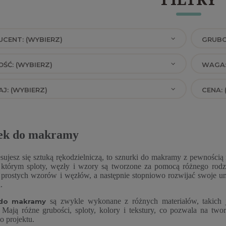
CENT: (WYBIERZ)
GRUBO
ŚĆ: (WYBIERZ)
WAGA:
J: (WYBIERZ)
CENA: 
ek do makramy
resujesz się sztuką rękodzielniczą, to sznurki do makramy z pewnością 
którym sploty, węzły i wzory są tworzone za pomocą różnego rod
 prostych wzorów i węzłów, a następnie stopniowo rozwijać swoje u
.
są zwykle wykonane z różnych materiałów, takich j
 do makramy
 Mają różne grubości, sploty, kolory i tekstury, co pozwala na t
 projektu.