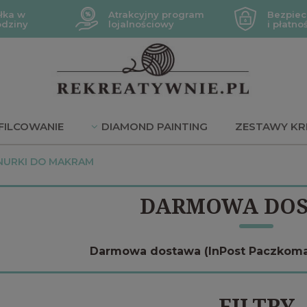
łka w
Atrakcyjny program
Bezpiec
odziny
lojalnościowy
i płatno
FILCOWANIE
DIAMOND PAINTING
ZESTAWY KR
JE
NURKI DO MAKRAM
DARMOWA DO
Darmowa dostawa (InPost Paczkomaty
FILTRY