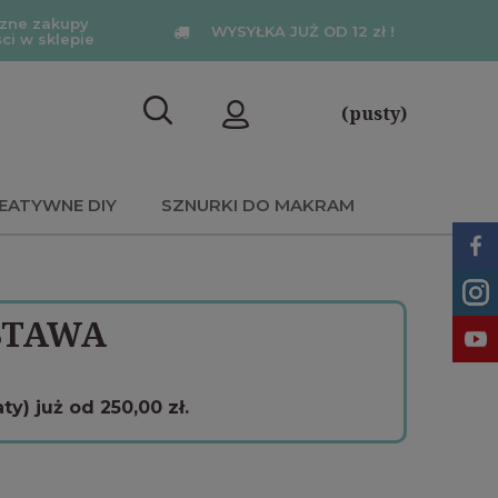
zne zakupy
WYSYŁKA JUŻ OD 12 zł !
ści w sklepie
(pusty)
EATYWNE DIY
SZNURKI DO MAKRAM
STAWA
) już od 250,00 zł.