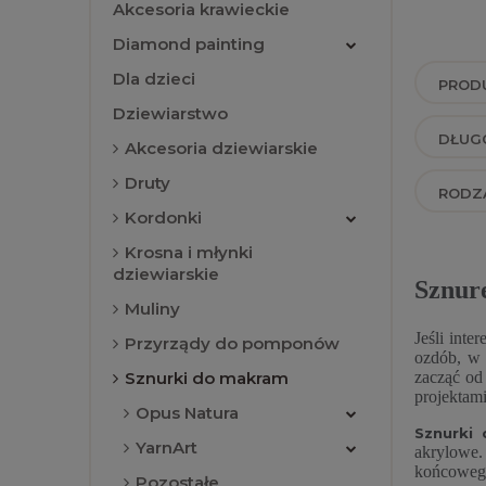
Akcesoria krawieckie
Diamond painting
Dla dzieci
PRODU
Dziewiarstwo
DŁUGO
Akcesoria dziewiarskie
Druty
RODZA
Kordonki
Krosna i młynki
dziewiarskie
Sznur
Muliny
Jeśli inte
Przyrządy do pomponów
ozdób, w 
Sznurki do makram
zacząć od
projektami
Opus Natura
Sznurki
YarnArt
akrylowe.
końcowego
Pozostałe