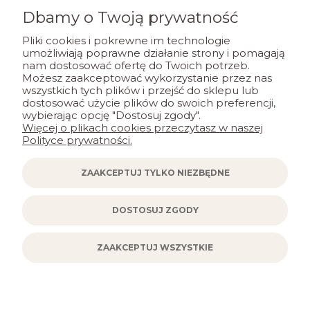
Dbamy o Twoją prywatność
POMOC
Pliki cookies i pokrewne im technologie
umożliwiają poprawne działanie strony i pomagają
nam dostosować ofertę do Twoich potrzeb.
MOJE KONTO
Możesz zaakceptować wykorzystanie przez nas
wszystkich tych plików i przejść do sklepu lub
dostosować użycie plików do swoich preferencji,
PŁATNOŚCI I DOSTAWA
wybierając opcję "Dostosuj zgody".
Więcej o plikach cookies przeczytasz w naszej
Polityce prywatności.
INFORMACJE
ZAAKCEPTUJ TYLKO NIEZBĘDNE
KONTAKT
DOSTOSUJ ZGODY
ZAAKCEPTUJ WSZYSTKIE
POKAŻ PEŁNĄ WERSJĘ STRONY