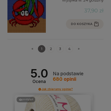
Wysyłka w:
24 godziny
37,90 zł
DO KOSZYKA
«
»
1
2
3
4
5.0
Na podstawie
680
opinii
Ocena
Jak zbieramy opinie?
podgląd