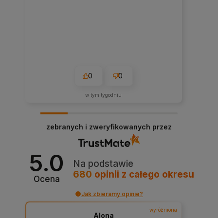
0
0
w tym tygodniu
zebranych i zweryfikowanych przez
5.0
Na podstawie
680
opinii
z całego okresu
Ocena
Jak zbieramy opinie?
wyróżniona
Alona