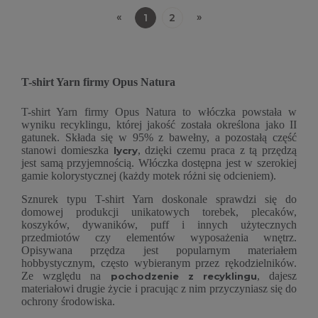
«
»
1
2
T-shirt Yarn firmy Opus Natura
T-shirt Yarn firmy Opus Natura to włóczka powstała w
wyniku recyklingu, której jakość została określona jako II
gatunek. Składa się w 95% z bawełny, a pozostałą część
stanowi domieszka
, dzięki czemu praca z tą przędzą
lycry
jest samą przyjemnością. Włóczka dostępna jest w szerokiej
gamie kolorystycznej (każdy motek różni się odcieniem).
Sznurek typu T-shirt Yarn doskonale sprawdzi się do
domowej produkcji unikatowych torebek, plecaków,
koszyków, dywaników, puff i innych użytecznych
przedmiotów czy elementów wyposażenia wnętrz.
Opisywana przędza jest popularnym materiałem
hobbystycznym, często wybieranym przez rękodzielników.
Ze względu na
, dajesz
pochodzenie z recyklingu
materiałowi drugie życie i pracując z nim przyczyniasz się do
ochrony środowiska.