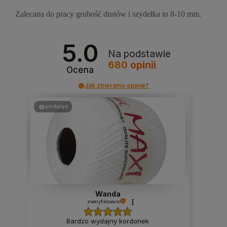
Zalecana do pracy grubość drutów i szydełka to 8-10 mm.
5.0
Na podstawie
680
opinii
Ocena
Jak zbieramy opinie?
podgląd
Wanda
zweryfikowano
Bardzo wydajny kordonek