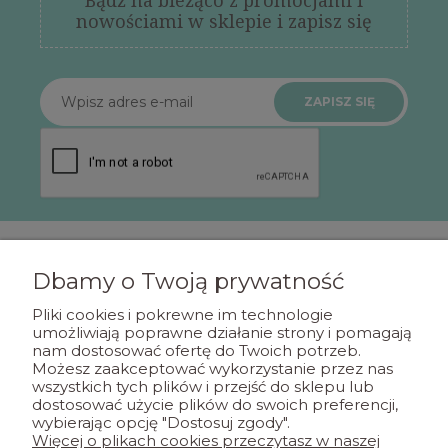
Bądź na bieżąco z promocjami i
nowościami w sklepie i zapisz się
ZAPISZ SIĘ
Dbamy o Twoją prywatność
POMOC
Pliki cookies i pokrewne im technologie
umożliwiają poprawne działanie strony i pomagają
nam dostosować ofertę do Twoich potrzeb.
MOJE KONTO
Możesz zaakceptować wykorzystanie przez nas
wszystkich tych plików i przejść do sklepu lub
dostosować użycie plików do swoich preferencji,
PŁATNOŚCI I DOSTAWA
wybierając opcję "Dostosuj zgody".
Więcej o plikach cookies przeczytasz w naszej