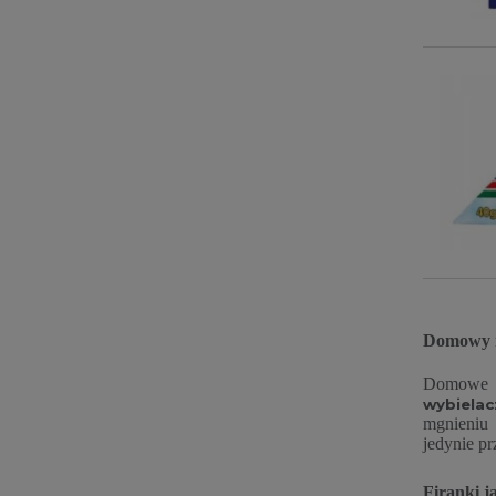
Domowy n
Domowe s
wybielac
mgnieniu 
jedynie pr
Firanki j