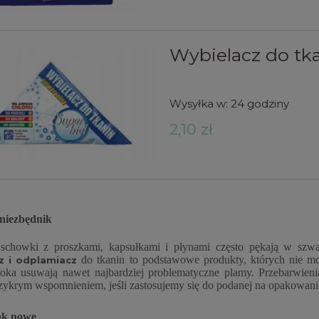
Wybielacz do tk
Wysyłka w:
24 godziny
2,10 zł
iezbędnik
chowki z proszkami, kapsułkami i płynami często pękają w szwa
do tkanin to podstawowe produkty, których nie m
z i odplamiacz
oka usuwają nawet najbardziej problematyczne plamy. Przebarwien
zykrym wspomnieniem, jeśli zastosujemy się do podanej na opakowaniu
ak nowe