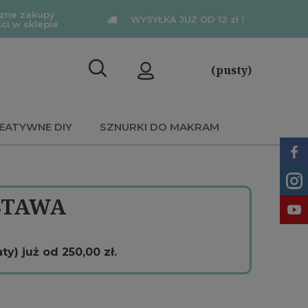
zne zakupy
WYSYŁKA JUŻ OD 12 zł !
ści w sklepie
(pusty)
EATYWNE DIY
SZNURKI DO MAKRAM
STAWA
) już od 250,00 zł.