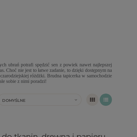
ch ubrań potrafi spędzić sen z powiek nawet najlepszej
s. Choć nie jest to łatwe zadanie, to dzięki dostępnym na
czarodziejskiej różdżki. Brudna tapicerka w samochodzie
le sobie z nimi poradzi!
) do tkanin, drewna i papieru