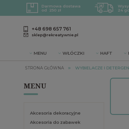
Darmowa dostawa
Wysy
od 250 zł
24 g
+48 698 657 761
sklep@rekreatywnie.pl
MENU
WŁÓCZKI
HAFT
»
BLOG
DZIEWIARSTWO
PROMOC
STRONA GŁÓWNA
WYBIELACZE I DETERGE
MENU
Akcesoria dekoracyjne
Akcesoria do zabawek