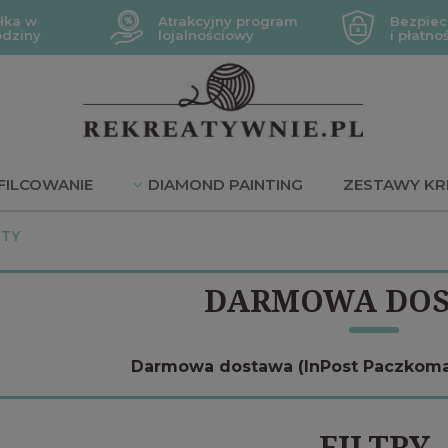
łka w
Atrakcyjny program
Bezpiec
odziny
lojalnościowy
i płatno
FILCOWANIE
DIAMOND PAINTING
ZESTAWY KR
JE
NTY
DARMOWA DO
Darmowa dostawa (InPost Paczkomaty
FILTRY