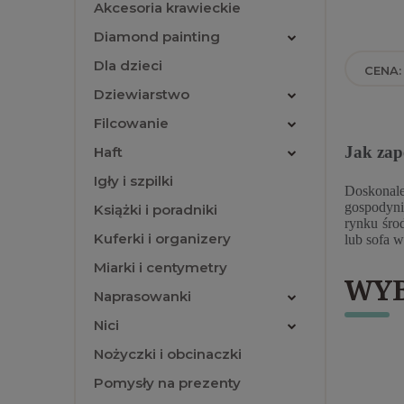
Akcesoria krawieckie
Diamond painting
Dla dzieci
CENA:
Dziewiarstwo
Filcowanie
Jak zap
Haft
Igły i szpilki
Doskonale
gospodyn
Książki i poradniki
rynku śro
Kuferki i organizery
lub sofa 
Miarki i centymetry
WYB
Naprasowanki
Nici
Nożyczki i obcinaczki
Pomysły na prezenty