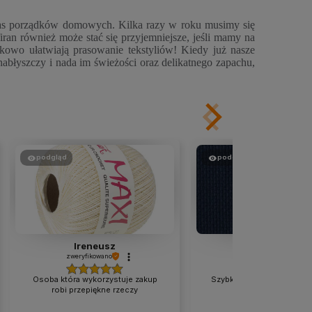
czas porządków domowych. Kilka razy w roku musimy się
iran również może stać się przyjemniejsze, jeśli mamy na
kowo ułatwiają prasowanie tekstyliów! Kiedy już nasze
nabłyszczy i nada im świeżości oraz delikatnego zapachu,
podgląd
podgląd
Ireneusz
Dorota
zweryfikowano
zweryfikowano
Osoba która wykorzystuje zakup
Szybko wysłany produkt z
robi przepiękne rzeczy
opisem. Polecam.