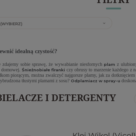
 (WYBIERZ)
ewnić idealną czystość?
 zdajemy sobie sprawę, że wywabianie niesfornych
z ulubiony
plam
i domowej.
czy obrusy to marzenie każdego z na
Śnieżnobiałe firanki
dkom piorącym, można zwalczyć najgorsze plamy, jak za dotknięciem 
wybrudzona tłustymi plamami z sosu?
doskona
Odplamiacz w spray-u
IELACZE I DETERGENTY
Klej Wikol (Vicol