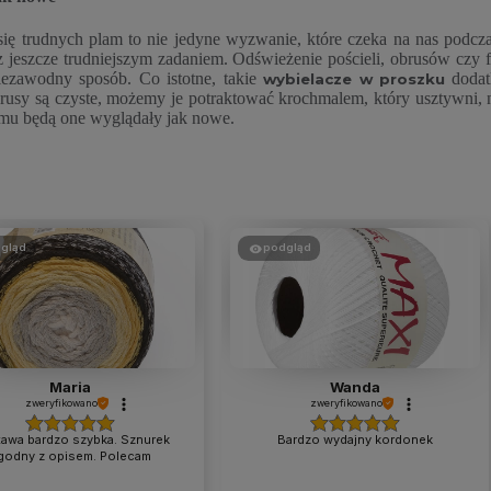
się trudnych plam to nie jedyne wyzwanie, które czeka na nas pod
z jeszcze trudniejszym zadaniem. Odświeżenie pościeli, obrusów czy f
iezawodny sposób. Co istotne, takie
dodat
wybielacze w proszku
obrusy są czyste, możemy je potraktować krochmalem, który usztywni, 
emu będą one wyglądały jak nowe.
gląd
podgląd
Maria
Wanda
zweryfikowano
zweryfikowano
awa bardzo szybka. Sznurek
Bardzo wydajny kordonek
godny z opisem. Polecam