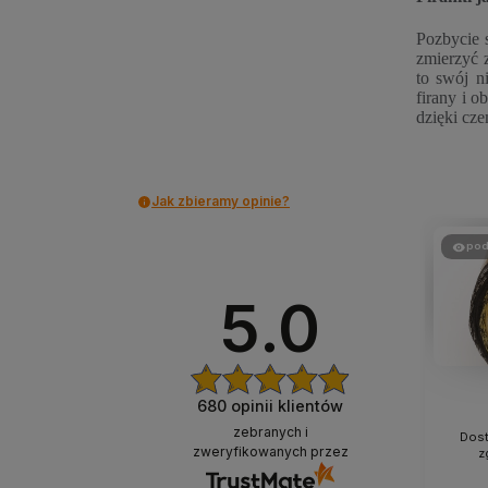
Pozbycie 
zmierzyć 
to swój n
firany i 
dzięki cz
Jak zbieramy opinie?
pod
5.0
680
opinii klientów
zebranych i
Dost
zweryfikowanych przez
z