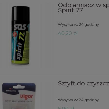
Odplamiacz w spr
Spirit 77
Wysyłka w:
24 godziny
40,20 zł
Sztyft do czyszc
Wysyłka w:
24 godziny
6,90 zł