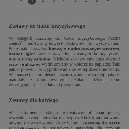
1
2
3
4
5
...
9
Zestawy do haftu krzyżykowego
W kategorii
można
zestawy do haftu krzyżykowego
znaleźć mnóstwo gotowych zestawów do wyszywania.
Pełny pakiet zawiera
kanwę z nadrukowanym wzorem,
oraz zestaw dopasowanych kolorystycznie
karnet igieł
. Niektóre zestawy zawierają również
mulin firmy Ariadna
wydrukowany w kolorze na papierze. Taki
wzór graficzny,
pakiet pozwoli na wypróbowanie sił w tej dziedzinie sztuki.
W naszych kompletach zastosowano wysokiej jakości
materiały z dopracowanymi detalami, dzięki czemu
wyszywanie staje się łatwe i przyjemne.
Zestawy dla każdego
W asortymencie sklepu rekreatywnie.pl znajduje się
wszystko, czego potrzeba do rozpoczęcia i kontynuowania
przygody z wyszywaniem krzyżykami.
Zestawy do haftu
to podstawowe narzędzia dla rozwoju
krzyżykowego