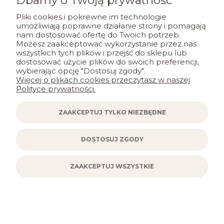
Dbamy o Twoją prywatność
POMOC
Pliki cookies i pokrewne im technologie
umożliwiają poprawne działanie strony i pomagają
nam dostosować ofertę do Twoich potrzeb.
MOJE KONTO
Możesz zaakceptować wykorzystanie przez nas
wszystkich tych plików i przejść do sklepu lub
dostosować użycie plików do swoich preferencji,
PŁATNOŚCI I DOSTAWA
wybierając opcję "Dostosuj zgody".
Więcej o plikach cookies przeczytasz w naszej
Polityce prywatności.
INFORMACJE
ZAAKCEPTUJ TYLKO NIEZBĘDNE
KONTAKT
DOSTOSUJ ZGODY
ZAAKCEPTUJ WSZYSTKIE
POKAŻ PEŁNĄ WERSJĘ STRONY
Sklep internetowy Shoper.pl