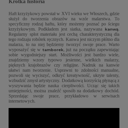
Krótka historia
Haft krzyżykowy powstał w XVI wieku we Włoszech, gdzie
służył do tworzenia obrazów na wzór malarstwa. To
specyficzny rodzaj haftu, który możemy poznać po ściegu
krzyżykowym. Podkładem jest siatka, nazywana
.
kanwą
Regularny splot materiału jest cechą charakterystyczną dla
tego rodzaju robótek ręcznych. Kanwa jest niczym płótno dla
malarza, to na niej będziemy tworzyć swoje prace. Warto
wyposażyć się w
, już na początku zapewniając
tamborek
sobie wygodniejszy start. Możliwości jest bardzo wiele,
znajdziemy wzory typowo jesienne, wielkich malarzy,
pięknych krajobrazów czy religijne. Nadruk na kanwie
ułatwi nam tworzenie. Usprawni to zdolności manualne,
pozwoli się wyciszyć, odkryć kreatywność, ukryte talenty,
wzbudzić zmysł artystyczny. Dodatkową korzyścią płynącą z
wyszywania będzie nauka cierpliwości. Ucząc się takich
umiejętności, można znaleźć sposób na dodatkowy dochód.
Sprzedając swoje prace, przykładowo w serwisach
internetowych.