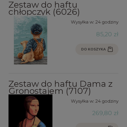
Zestaw do haftu
chłopczyk (6026)
Wysyłka w:
24 godziny
85,20 zł
DO KOSZYKA
Zestaw do haftu Dama z
Gronostajem (7107)
Wysyłka w:
24 godziny
269,80 zł