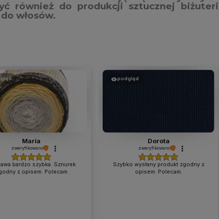
yć również do produkcji sztucznej biżuteri
 do włosów.
gląd
podgląd
Maria
Dorota
zweryfikowano
zweryfikowano
awa bardzo szybka. Sznurek
Szybko wysłany produkt zgodny z
godny z opisem. Polecam
opisem. Polecam.