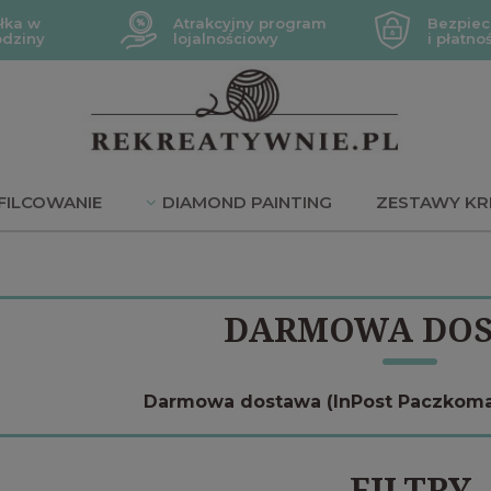
łka w
Atrakcyjny program
Bezpiec
odziny
lojalnościowy
i płatno
FILCOWANIE
DIAMOND PAINTING
ZESTAWY KR
JE
DARMOWA DO
Darmowa dostawa (InPost Paczkomaty
FILTRY