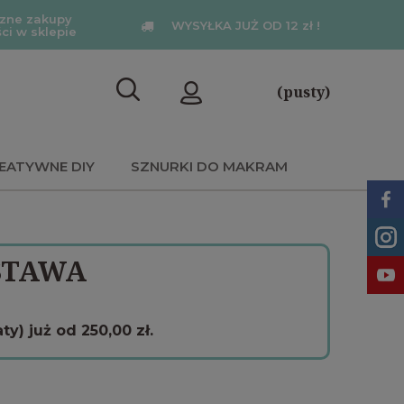
zne zakupy
WYSYŁKA JUŻ OD 12 zł !
ści w sklepie
(pusty)
EATYWNE DIY
SZNURKI DO MAKRAM
STAWA
) już od 250,00 zł.