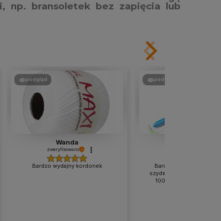
i, np. bransoletek bez zapięcia lub
podgląd
podgląd
Wanda
Maria
zweryfikowano
zweryfikowano
Bardzo wydajny kordonek
Bardzo dobrze się pracu
szydełkiem. Kauczukowa r
100% zdaje egzamin. Po