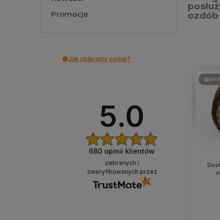
posłuż
Promocje
ozdób
Jak zbieramy opinie?
pod
5.0
680
opinii klientów
zebranych i
Dost
zweryfikowanych przez
z