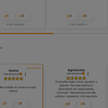
1
0
0
0
w tym miesiącu
w tym tygodniu
su
wyróżniona
Agnieszka
Iwona
zweryfikowano
zweryfikowano
Przesyłka była u mnie zgodnie z
planem. Nie mam żadnych
łka dotarła do mnie w super
zastrzeżeń do opakowania,
stanie.
polecam. Transakcja przeszła
szybko i sprawnie, oferują wiele
form zapłaty. Sklep na medal,
1
0
rewelacja.
0
0