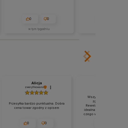
0
0
0
0
w tym tygodniu
w tym miesiącu
Alicja
Kamil
zweryfikowano
zweryfikowano
Wszystko odbyło się ideal
zgodnie z zapowiedzią
Przesyłka bardzo punktualna. Dobra
Rewelacyjna obsługa, po p
cena towar zgodny z opisem
idealna. Solidna i ładna pac
czego więcej trzeba. Ten skl
rewelacyjny, jestem sta
bywalcem.
0
0
1
0