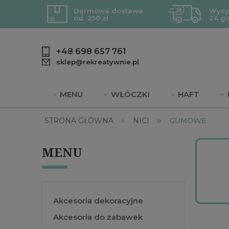
Darmowa dostawa
Wysy
od 250 zł
24 g
+48 698 657 761
sklep@rekreatywnie.pl
MENU
WŁÓCZKI
HAFT
»
»
BLOG
DZIEWIARSTWO
PROMOC
STRONA GŁÓWNA
NICI
GUMOWE
MENU
Akcesoria dekoracyjne
Akcesoria do zabawek