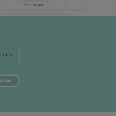
w tym miesiącu
w tym miesiącu
zapisz
SZ SIĘ