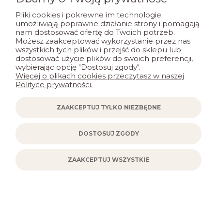
Pliki cookies i pokrewne im technologie
umożliwiają poprawne działanie strony i pomagają
Karmnik dla ptaków do samodzielnego
nam dostosować ofertę do Twoich potrzeb.
złożenia
Możesz zaakceptować wykorzystanie przez nas
wszystkich tych plików i przejść do sklepu lub
dostosować użycie plików do swoich preferencji,
78,90 zł
wybierając opcję "Dostosuj zgody".
Więcej o plikach cookies przeczytasz w naszej
Polityce prywatności.
POWIADOM O DOSTĘPNOŚCI
ZAAKCEPTUJ TYLKO NIEZBĘDNE
DOSTOSUJ ZGODY
ZAAKCEPTUJ WSZYSTKIE