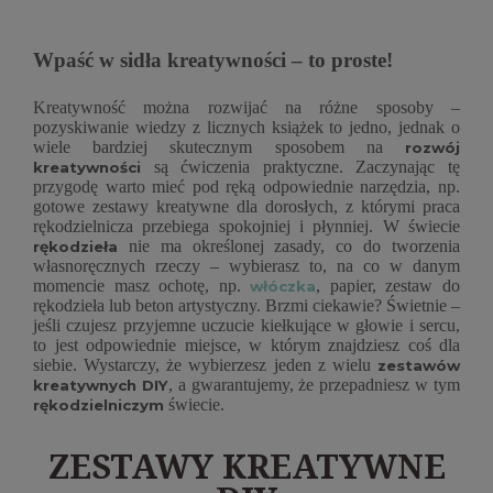
Wpaść w sidła kreatywności – to proste!
Kreatywność można rozwijać na różne sposoby –
pozyskiwanie wiedzy z licznych książek to jedno, jednak o
wiele bardziej skutecznym sposobem na
rozwój
są ćwiczenia praktyczne. Zaczynając tę
kreatywności
przygodę warto mieć pod ręką odpowiednie narzędzia, np.
gotowe zestawy kreatywne dla dorosłych, z którymi praca
rękodzielnicza przebiega spokojniej i płynniej. W świecie
nie ma określonej zasady, co do tworzenia
rękodzieła
własnoręcznych rzeczy – wybierasz to, na co w danym
momencie masz ochotę, np.
, papier, zestaw do
włóczka
rękodzieła lub beton artystyczny. Brzmi ciekawie? Świetnie –
jeśli czujesz przyjemne uczucie kiełkujące w głowie i sercu,
to jest odpowiednie miejsce, w którym znajdziesz coś dla
siebie. Wystarczy, że wybierzesz jeden z wielu
zestawów
, a gwarantujemy, że przepadniesz w tym
kreatywnych DIY
świecie.
rękodzielniczym
ZESTAWY KREATYWNE