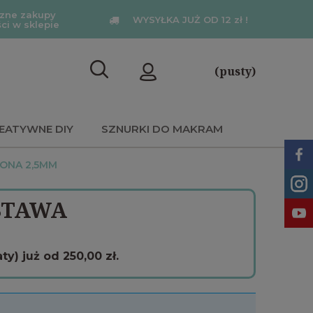
zne zakupy
WYSYŁKA JUŻ OD 12 zł !
ści w sklepie
(pusty)
EATYWNE DIY
SZNURKI DO MAKRAM
ONA 2,5MM
STAWA
) już od 250,00 zł.