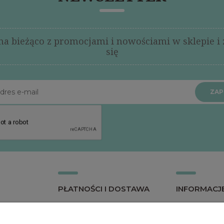
na bieżąco z promocjami i nowościami w sklepie i 
się
ZAPI
PŁATNOŚCI I DOSTAWA
INFORMACJ
nia
Formy płatności
O firmie
ta
Czas i koszty dostawy
Polityka pry