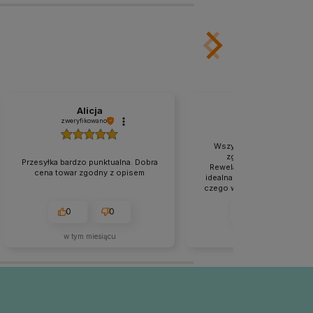
Alicja
Kamil
zweryfikowano
zweryfikowano
Wszystko odbyło się ideal
zgodnie z zapowiedzią
Przesyłka bardzo punktualna. Dobra
Rewelacyjna obsługa, po p
cena towar zgodny z opisem
idealna. Solidna i ładna pac
czego więcej trzeba. Ten skl
rewelacyjny, jestem sta
bywalcem.
0
0
1
0
w tym miesiącu
w tym miesiącu