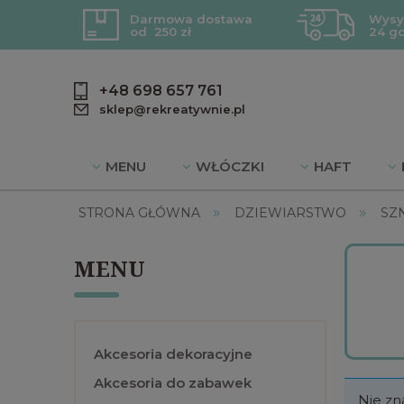
Darmowa dostawa
Wysy
od 250 zł
24 g
+48 698 657 761
sklep@rekreatywnie.pl
MENU
WŁÓCZKI
HAFT
»
»
BLOG
DZIEWIARSTWO
PROMOC
STRONA GŁÓWNA
DZIEWIARSTWO
SZ
MENU
Akcesoria dekoracyjne
Akcesoria do zabawek
Nie zn