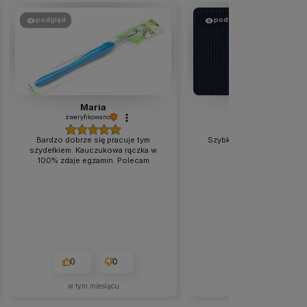
podgląd
podgląd
Maria
Dorota
zweryfikowano
zweryfikowano
Bardzo dobrze się pracuje tym
Szybko wysłany produkt z
szydełkiem. Kauczukowa rączka w
opisem. Polecam.
100% zdaje egzamin. Polecam
0
0
0
0
w tym miesiącu
w tym tygodniu