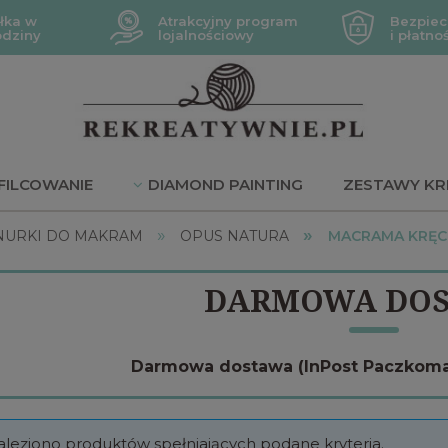
łka w
Atrakcyjny program
Bezpiec
odziny
lojalnościowy
i płatno
FILCOWANIE
DIAMOND PAINTING
ZESTAWY KR
»
»
JE
NURKI DO MAKRAM
OPUS NATURA
MACRAMA KRĘC
DARMOWA DO
Darmowa dostawa (InPost Paczkomaty
aleziono produktów spełniających podane kryteria.