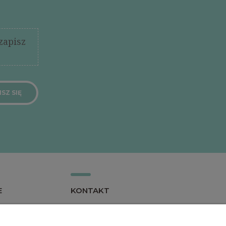
zapisz
SZ SIĘ
E
KONTAKT
Kontakt
watności