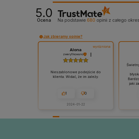
5.0
Ocena
Na podstawie
680
opinii
z całego okre
Jak zbieramy opinie?
wyróżniona
Alona
zweryfikowano
Świetn
Nieszablonowe podejście do
błysk
klienta. Widać, że im zależy.
Bardzo
jaki 
1
0
2024-01-22