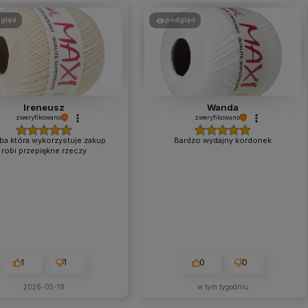
gląd
podgląd
Ireneusz
Wanda
zweryfikowano
zweryfikowano
a która wykorzystuje zakup
Bardzo wydajny kordonek
robi przepiękne rzeczy
1
1
0
0
2026-05-18
w tym tygodniu