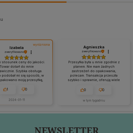
su
wyróżniona
Agnieszka
Izabela
zweryfikowano
zweryfikowano
y stosunek ceny do jakości.
Przesyłka była u mnie zgodnie z
Towar dotarł do mnie
planem. Nie mam żadnych
awicznie. Szybka obsługa.
zastrzeżeń do opakowania,
 podobał mi się sposób, w
polecam. Transakcja przeszła
zapakowano moją przesyłkę,
szybko i sprawnie, oferują wiele
super.
form zapłaty. Sklep na medal,
rewelacja.
1
0
0
0
2024-01-11
w tym tygodniu
NEWSLETTER