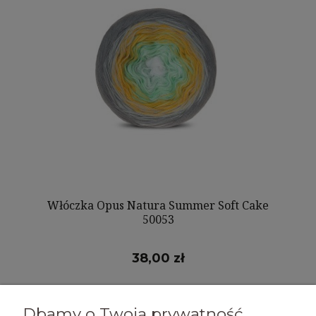
Włóczka Opus Natura Summer Soft Cake
50053
38,00 zł
DO KOSZYKA
Dbamy o Twoją prywatność