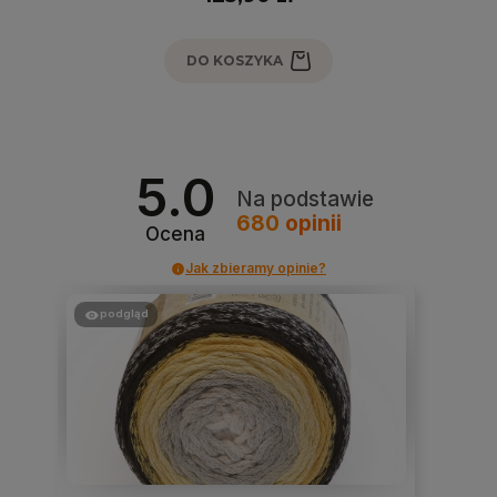
DO KOSZYKA
5.0
Na podstawie
680
opinii
Ocena
Jak zbieramy opinie?
podgląd