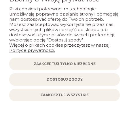
Jak zbieramy opinie?
Pliki cookies i pokrewne im technologie
umożliwiają poprawne działanie strony i pomagają
wyróżniona
nam dostosować ofertę do Twoich potrzeb.
Alona
Możesz zaakceptować wykorzystanie przez nas
zweryfikowano
wszystkich tych plików i przejść do sklepu lub
dostosować użycie plików do swoich preferencji,
wybierając opcję "Dostosuj zgody".
Nieszablonowe podejście do klienta.
Więcej o plikach cookies przeczytasz w naszej
Widać, że im zależy.
Polityce prywatności.
ZAAKCEPTUJ TYLKO NIEZBĘDNE
1
0
2024-01-22
DOSTOSUJ ZGODY
ZAAKCEPTUJ WSZYSTKIE
zebranych i zweryfikowanych przez
NEWSLETTER