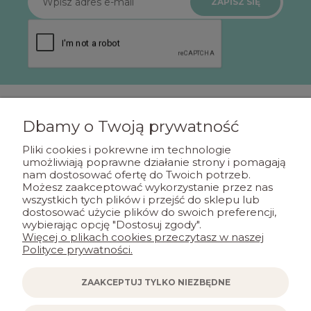
ZAPISZ SIĘ
Dbamy o Twoją prywatność
POMOC
Pliki cookies i pokrewne im technologie
umożliwiają poprawne działanie strony i pomagają
nam dostosować ofertę do Twoich potrzeb.
MOJE KONTO
Możesz zaakceptować wykorzystanie przez nas
wszystkich tych plików i przejść do sklepu lub
dostosować użycie plików do swoich preferencji,
PŁATNOŚCI I DOSTAWA
wybierając opcję "Dostosuj zgody".
Więcej o plikach cookies przeczytasz w naszej
Polityce prywatności.
INFORMACJE
ZAAKCEPTUJ TYLKO NIEZBĘDNE
KONTAKT