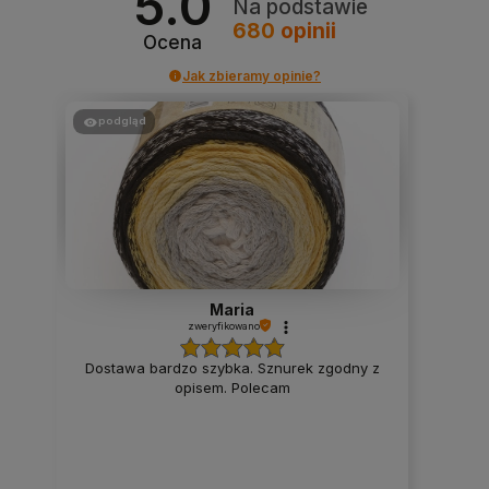
5.0
Na podstawie
680
opinii
Ocena
Jak zbieramy opinie?
podgląd
Maria
zweryfikowano
Dostawa bardzo szybka. Sznurek zgodny z
opisem. Polecam