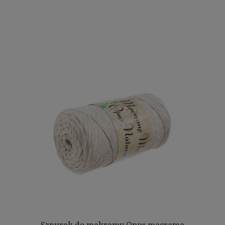
Sznurek do makramy Opus macrama