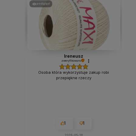
podgląd
Ireneusz
zweryfikowano
Osoba która wykorzystuje zakup robi
przepiękne rzeczy
1
1
2026-05-18