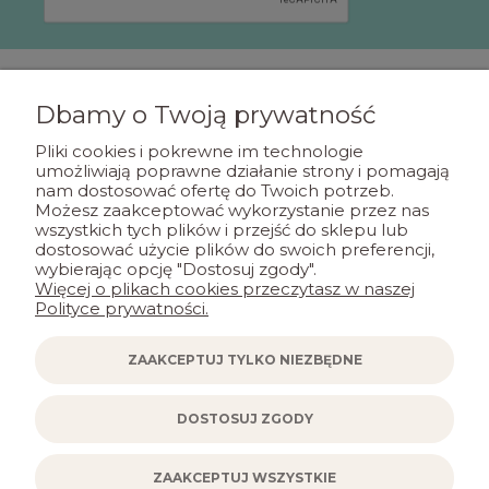
Dbamy o Twoją prywatność
POMOC
Pliki cookies i pokrewne im technologie
umożliwiają poprawne działanie strony i pomagają
nam dostosować ofertę do Twoich potrzeb.
MOJE KONTO
Możesz zaakceptować wykorzystanie przez nas
wszystkich tych plików i przejść do sklepu lub
dostosować użycie plików do swoich preferencji,
PŁATNOŚCI I DOSTAWA
wybierając opcję "Dostosuj zgody".
Więcej o plikach cookies przeczytasz w naszej
Polityce prywatności.
INFORMACJE
ZAAKCEPTUJ TYLKO NIEZBĘDNE
KONTAKT
DOSTOSUJ ZGODY
ZAAKCEPTUJ WSZYSTKIE