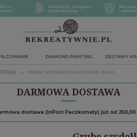
łka w
Atrakcyjny program
Bezpiec
odziny
lojalnościowy
i płatno
FILCOWANIE
DIAMOND PAINTING
ZESTAWY KR
»
JE
YDEŁKA
GRUBE SZYDEŁKO PLASTIKOWE 15 MM
DARMOWA DOSTAWA
rmowa dostawa (InPost Paczkomaty) już od 250,00 
Grube szydeł