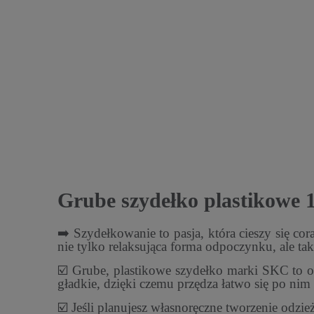
Grube szydełko plastikowe
➡️ Szydełkowanie to pasja, która cieszy się cor
nie tylko relaksująca forma odpoczynku, ale tak
☑️ Grube, plastikowe szydełko marki SKC to o
gładkie, dzięki czemu przędza łatwo się po nim 
☑️ Jeśli planujesz własnoręczne tworzenie odzi