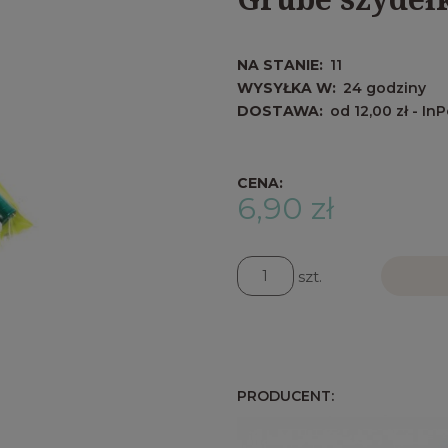
NA STANIE:
11
WYSYŁKA W:
24 godziny
DOSTAWA:
od 12,00 zł
- In
Cena nie
kosztów 
CENA:
6,90 zł
szt.
PRODUCENT: