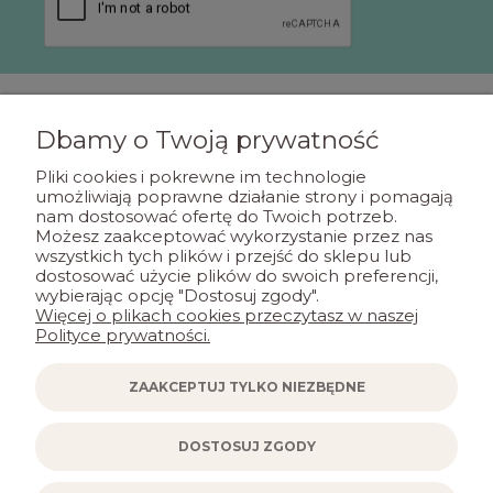
Dbamy o Twoją prywatność
POMOC
Pliki cookies i pokrewne im technologie
umożliwiają poprawne działanie strony i pomagają
nam dostosować ofertę do Twoich potrzeb.
MOJE KONTO
Możesz zaakceptować wykorzystanie przez nas
wszystkich tych plików i przejść do sklepu lub
dostosować użycie plików do swoich preferencji,
PŁATNOŚCI I DOSTAWA
wybierając opcję "Dostosuj zgody".
Więcej o plikach cookies przeczytasz w naszej
Polityce prywatności.
INFORMACJE
ZAAKCEPTUJ TYLKO NIEZBĘDNE
KONTAKT
DOSTOSUJ ZGODY