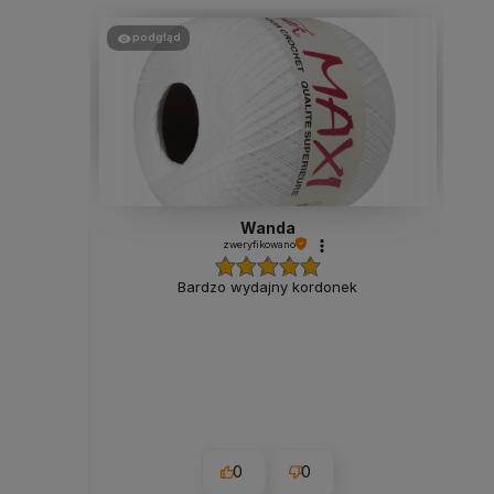
podgląd
Wanda
zweryfikowano
Bardzo wydajny kordonek
0
0