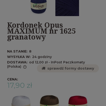
Kordonek Opus
MAXIMUM nr 1625
granatowy
NA STANIE:
8
WYSYŁKA W:
24 godziny
DOSTAWA:
od 12,00 zł
- InPost Paczkomaty
(Polska)
sprawdź formy dostawy
Cena nie zawiera ewentualnych kosztów
płatności
CENA:
17,90 zł