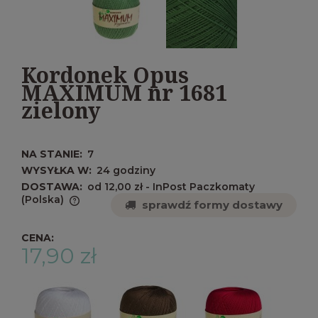
Kordonek Opus
MAXIMUM nr 1681
zielony
NA STANIE:
7
WYSYŁKA W:
24 godziny
DOSTAWA:
od 12,00 zł
- InPost Paczkomaty
(Polska)
sprawdź formy dostawy
Cena nie zawiera ewentualnych kosztów
płatności
CENA:
17,90 zł