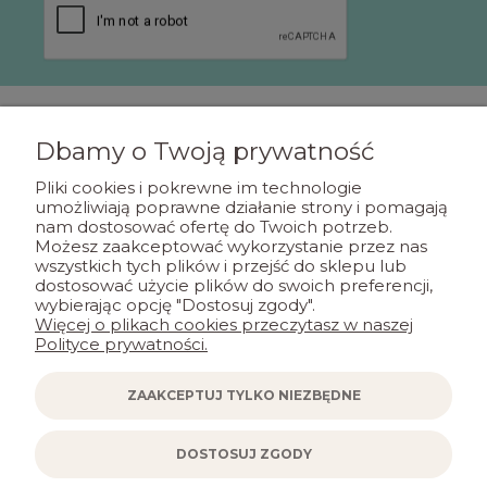
Dbamy o Twoją prywatność
POMOC
Pliki cookies i pokrewne im technologie
umożliwiają poprawne działanie strony i pomagają
nam dostosować ofertę do Twoich potrzeb.
MOJE KONTO
Możesz zaakceptować wykorzystanie przez nas
wszystkich tych plików i przejść do sklepu lub
dostosować użycie plików do swoich preferencji,
PŁATNOŚCI I DOSTAWA
wybierając opcję "Dostosuj zgody".
Więcej o plikach cookies przeczytasz w naszej
Polityce prywatności.
INFORMACJE
ZAAKCEPTUJ TYLKO NIEZBĘDNE
KONTAKT
DOSTOSUJ ZGODY