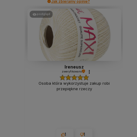
Jak zbieramy opinie?
podgląd
Ireneusz
zweryfikowano
Osoba która wykorzystuje zakup robi
przepiękne rzeczy
1
1