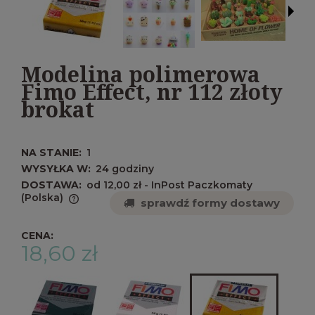
Modelina polimerowa
Fimo Effect, nr 112 złoty
brokat
NA STANIE:
1
WYSYŁKA W:
24 godziny
DOSTAWA:
od 12,00 zł
- InPost Paczkomaty
(Polska)
sprawdź formy dostawy
Cena nie zawiera ewentualnych kosztów
płatności
CENA:
18,60 zł