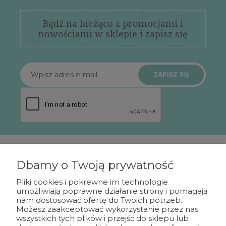
Bądź na bieżąco z promocjami i
nowościami w sklepie i zapisz się
ZAPISZ SIĘ
Dbamy o Twoją prywatność
POMOC
Pliki cookies i pokrewne im technologie
umożliwiają poprawne działanie strony i pomagają
nam dostosować ofertę do Twoich potrzeb.
MOJE KONTO
Możesz zaakceptować wykorzystanie przez nas
wszystkich tych plików i przejść do sklepu lub