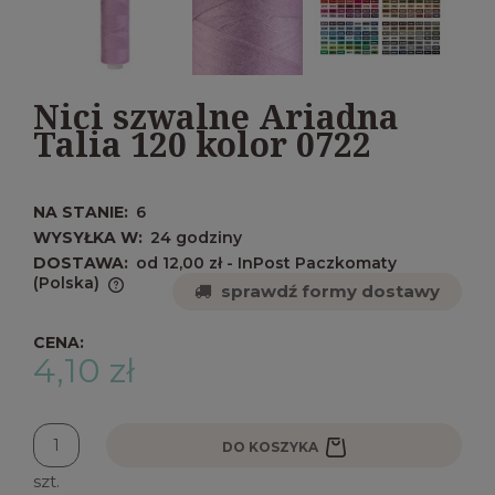
Nici szwalne Ariadna
Talia 120 kolor 0722
NA STANIE:
6
WYSYŁKA W:
24 godziny
DOSTAWA:
od 12,00 zł
- InPost Paczkomaty
(Polska)
sprawdź formy dostawy
Cena nie zawiera ewentualnych kosztów
płatności
CENA:
4,10 zł
DO KOSZYKA
szt.