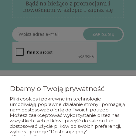
Bądź na bieżąco z promocjami i
nowościami w sklepie i zapisz się
ZAPISZ SIĘ
Dbamy o Twoją prywatność
POMOC
Pliki cookies i pokrewne im technologie
umożliwiają poprawne działanie strony i pomagają
nam dostosować ofertę do Twoich potrzeb.
MOJE KONTO
Możesz zaakceptować wykorzystanie przez nas
wszystkich tych plików i przejść do sklepu lub
dostosować użycie plików do swoich preferencji,
PŁATNOŚCI I DOSTAWA
wybierając opcję "Dostosuj zgody".