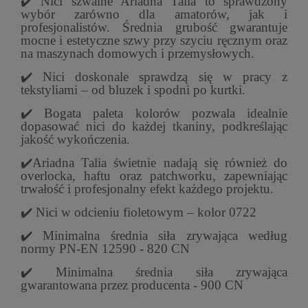
✔️ Nici szwalne Ariadna Talia to sprawdzony
wybór zarówno dla amatorów, jak i
profesjonalistów. Średnia grubość gwarantuje
mocne i estetyczne szwy przy szyciu ręcznym oraz
na maszynach domowych i przemysłowych.
✔️ Nici doskonale sprawdzą się w pracy z
tekstyliami – od bluzek i spodni po kurtki.
✔️ Bogata paleta kolorów pozwala idealnie
dopasować nici do każdej tkaniny, podkreślając
jakość wykończenia.
✔️Ariadna Talia świetnie nadają się również do
overlocka, haftu oraz patchworku, zapewniając
trwałość i profesjonalny efekt każdego projektu.
✔️ Nici w odcieniu fioletowym – kolor 0722
✔️ Minimalna średnia siła zrywająca według
normy PN-EN 12590 - 820 CN
✔️ Minimalna średnia siła zrywająca
gwarantowana przez producenta - 900 CN