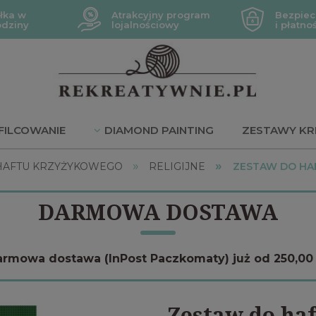
łka w
Atrakcyjny program
Bezpiec
odziny
lojalnościowy
i płatno
FILCOWANIE
DIAMOND PAINTING
ZESTAWY KR
»
»
JE
HAFTU KRZYŻYKOWEGO
RELIGIJNE
ZESTAW DO HA
DARMOWA DOSTAWA
rmowa dostawa (InPost Paczkomaty) już od 250,00 
Zestaw do ha