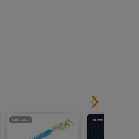
podgląd
podgląd