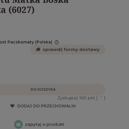
a (6027)
Post Paczkomaty
(Polska)
sprawdź formy dostawy
 zawiera ewentualnych
płatności
DO KOSZYKA
Zyskujesz
160
pkt [
?
]
DODAJ DO PRZECHOWALNI
zapytaj o produkt