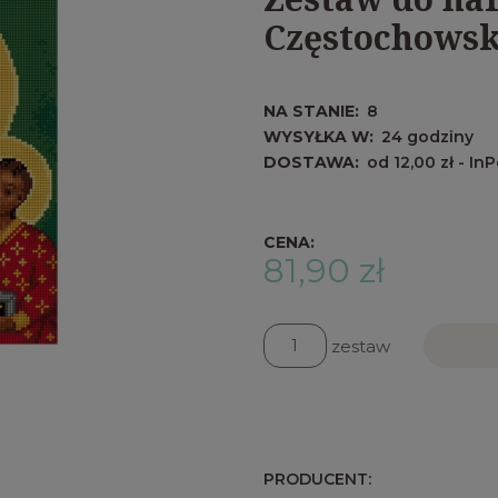
Częstochowsk
NA STANIE:
8
WYSYŁKA W:
24 godziny
DOSTAWA:
od 12,00 zł
- In
Cena nie
kosztów 
CENA:
81,90 zł
zestaw
PRODUCENT: