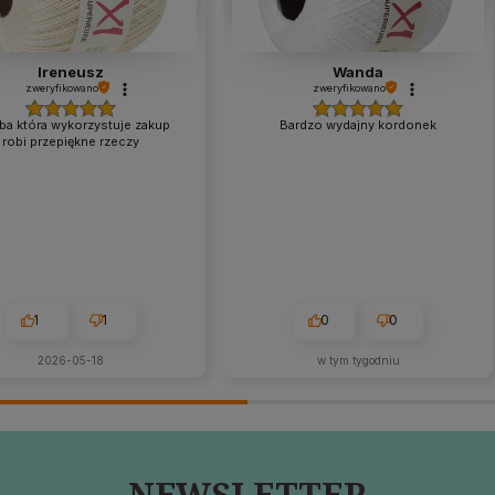
Ireneusz
Wanda
zweryfikowano
zweryfikowano
a która wykorzystuje zakup
Bardzo wydajny kordonek
robi przepiękne rzeczy
1
1
0
0
2026-05-18
w tym tygodniu
NEWSLETTER