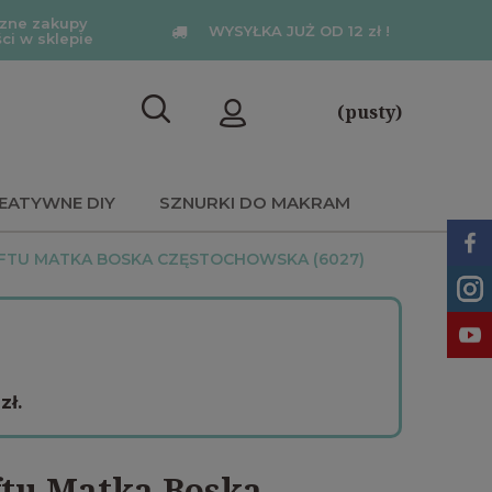
zne zakupy
WYSYŁKA JUŻ OD 12 zł !
ści w sklepie
(pusty)
EATYWNE DIY
SZNURKI DO MAKRAM
FTU MATKA BOSKA CZĘSTOCHOWSKA (6027)
zł.
ftu Matka Boska