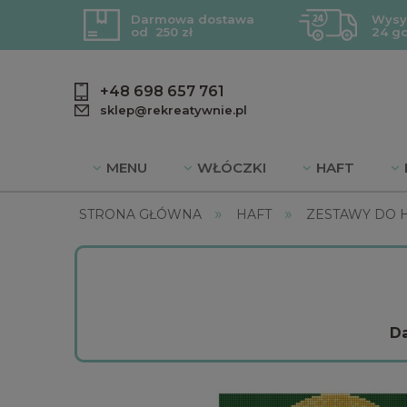
Darmowa dostawa
Wysy
od 250 zł
24 g
+48 698 657 761
sklep@rekreatywnie.pl
MENU
WŁÓCZKI
HAFT
»
»
BLOG
DZIEWIARSTWO
PROMOC
STRONA GŁÓWNA
HAFT
ZESTAWY DO 
Da