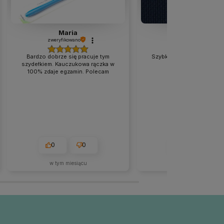
Maria
Dorota
zweryfikowano
zweryfikowano
Bardzo dobrze się pracuje tym
Szybko wysłany produkt z
szydełkiem. Kauczukowa rączka w
opisem. Polecam.
100% zdaje egzamin. Polecam
0
0
0
0
w tym miesiącu
w tym tygodniu