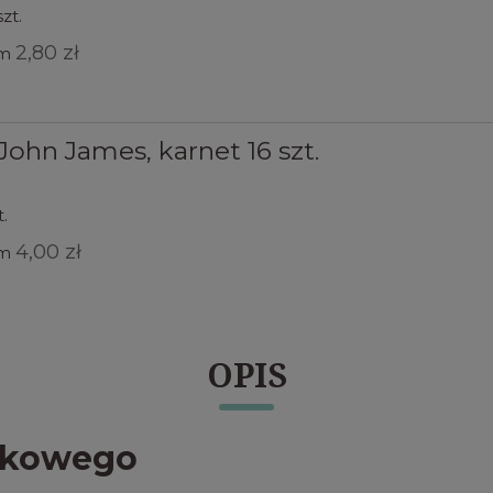
zt.
2,80 zł
em
 John James, karnet 16 szt.
t.
4,00 zł
em
OPIS
żykowego