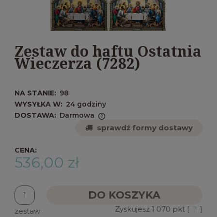
Zestaw do haftu Ostatnia
Wieczerza (7282)
NA STANIE:
98
WYSYŁKA W:
24 godziny
DOSTAWA:
Darmowa
Cena nie zawiera ewentualnych kosztów
sprawdź formy dostawy
płatności
CENA:
536,00 zł
DO KOSZYKA
Zyskujesz
1 070
pkt [
?
]
zestaw