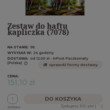
Zestaw do haftu
kapliczka (7078)
NA STANIE:
96
WYSYŁKA W:
24 godziny
DOSTAWA:
od 12,00 zł
- InPost Paczkomaty
(Polska)
sprawdź formy dostawy
Cena nie zawiera ewentualnych kosztów
płatności
CENA:
151,10 zł
DO KOSZYKA
Zyskujesz
300
pkt [
?
]
zestaw