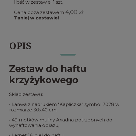
Ilość w zestawie:
1
szt.
4,00 zł
Cena poza zestawem
Taniej w zestawie!
OPIS
Zestaw do haftu
krzyżykowego
Skład zestawu:
• kanwa z nadrukiem "Kapliczka" symbol 7078 w
rozmiarze 30x40 cm,
• 49 motków muliny Ariadna potrzebnych do
wyhaftowania obrazu,
• karnet 16 igieł do haftu.