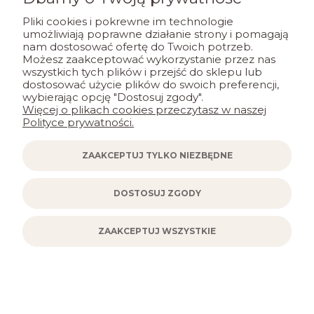
Pliki cookies i pokrewne im technologie
umożliwiają poprawne działanie strony i pomagają
nam dostosować ofertę do Twoich potrzeb.
Kordonek Opus MAXIMUM METALLIC nr
Możesz zaakceptować wykorzystanie przez nas
1815
wszystkich tych plików i przejść do sklepu lub
dostosować użycie plików do swoich preferencji,
wybierając opcję "Dostosuj zgody".
21,00 zł
Więcej o plikach cookies przeczytasz w naszej
Polityce prywatności.
DO KOSZYKA
ZAAKCEPTUJ TYLKO NIEZBĘDNE
DOSTOSUJ ZGODY
ZAAKCEPTUJ WSZYSTKIE