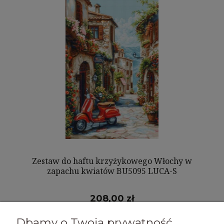
Zestaw do haftu krzyżykowego Włochy w
zapachu kwiatów BU5095 LUCA-S
208,00 zł
Dbamy o Twoją prywatność