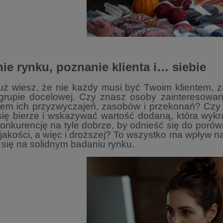
ie rynku, poznanie klienta i… siebie
uż wiesz, że nie każdy musi być Twoim klientem, z
 grupie docelowej. Czy znasz osoby zainteresowa
tem ich przyzwyczajeń, zasobów i przekonań?
Czy 
się bierze i wskazywać wartość dodaną,
która wyk
onkurencję na tyle dobrze, by
odnieść się do porów
 jakości, a więc
i droższej?
To wszystko ma wpływ n
 się na solidnym
badaniu rynku.