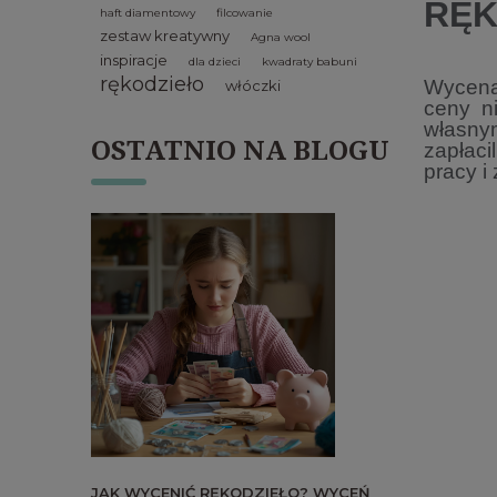
RĘK
haft diamentowy
filcowanie
zestaw kreatywny
Agna wool
inspiracje
dla dzieci
kwadraty babuni
rękodzieło
Wycena 
włóczki
ceny n
własny
OSTATNIO NA BLOGU
zapłaci
pracy i
JAK WYCENIĆ RĘKODZIEŁO? WYCEŃ