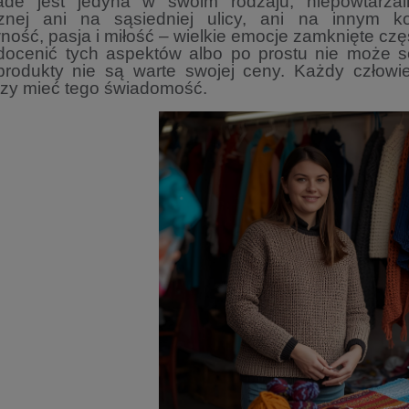
de jest jedyna w swoim rodzaju, niepowtarza
cznej ani na sąsiedniej ulicy, ani na innym k
ność, pasja i miłość – wielkie emocje zamknięte cz
i docenić tych aspektów albo po prostu nie może 
produkty nie są warte swojej ceny. Każdy człow
czy mieć tego świadomość.