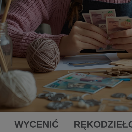
K WYCENIĆ RĘKODZIE