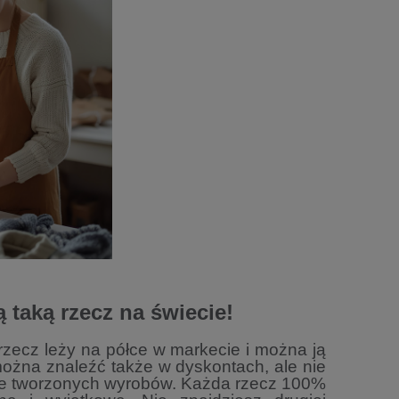
 taką rzecz na świecie!
rzecz leży na półce w markecie
i można ją
 można znaleźć także w
dyskontach, ale nie
ie tworzonych
wyrobów.
Każda rzecz 100%