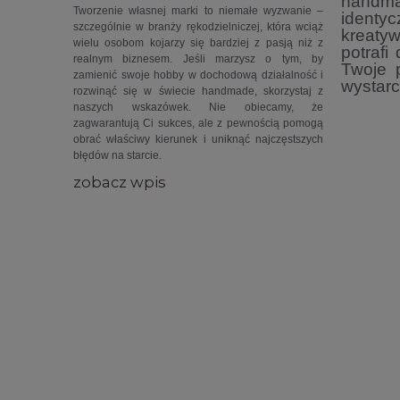
handma
Tworzenie własnej marki to niemałe wyzwanie –
identy
szczególnie w branży rękodzielniczej, która wciąż
kreatyw
wielu osobom kojarzy się bardziej z pasją niż z
potraf
realnym biznesem.
Jeśli marzysz o tym, by
Twoje 
zamienić swoje hobby w dochodową działalność i
wystar
rozwinąć się w świecie handmade, skorzystaj z
naszych wskazówek. Nie obiecamy, że
zagwarantują Ci sukces, ale z pewnością pomogą
obrać właściwy kierunek i uniknąć najczęstszych
błędów na starcie.
zobacz wpis