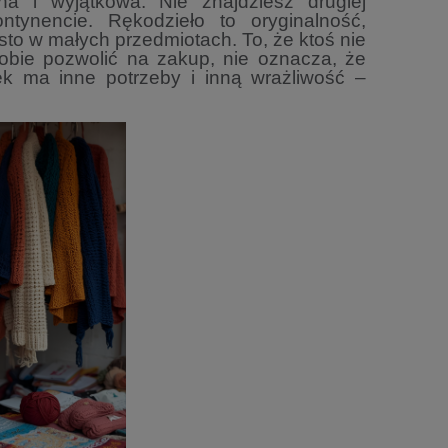
lna i wyjątkowa. Nie
znajdziesz drugiej
ontynencie. Rękodzieło to
oryginalność,
ęsto w małych
przedmiotach.
To, że ktoś nie
sobie pozwolić na zakup,
nie oznacza, że
iek ma inne potrzeby
i inną wrażliwość –