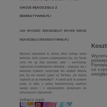
SWOJE RĘKODZIEŁO Z
REKREATYWNIE.PL!
JAK WYCENIĆ RĘKODZIEŁO? WYCEŃ SWOJE
RĘKODZIEŁO Z
REKREATYWNIE.PL!
Koszt
Wycena rękodzieła to temat, który nurtuje wielu
Wycena 
twórców. Jeśli czasem zastanawiasz się, czy
Twoje
poświęc
ceny nie są zbyt wysokie, albo – wychodząc
Pamięt
naprzeciw oczekiwaniom klientów –
żegnasz się z
co częs
własnym zyskiem, przeczytaj ten artykuł! Ważne
uwzględ
jest, by nie musieć pytać na
TikToku: „ile byście
zapłacili za tę maskotkę?”. A nawet jeśli to pytanie
pada, to tylko z pełną
świadomością wartości
swojej pracy i z odpowiednim dystansem do
otrzymanych odpowiedzi.
zobacz wpis