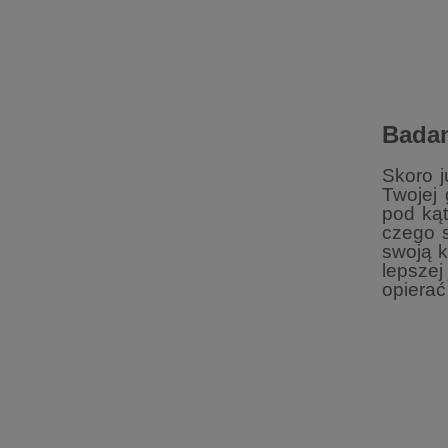
Badan
Skoro j
Twojej
pod ką
czego 
swoją k
lepszej
opierać