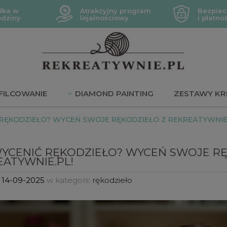
łka w
Atrakcyjny program
Bezpiec
odziny
lojalnościowy
i płatno
FILCOWANIE
DIAMOND PAINTING
ZESTAWY KR
JE
 RĘKODZIEŁO? WYCEŃ SWOJE RĘKODZIEŁO Z REKREATYWNIE.
WYCENIĆ RĘKODZIEŁO? WYCEŃ SWOJE RĘ
ATYWNIE.PL!
:
14-09-2025
w kategorii:
rękodzieło