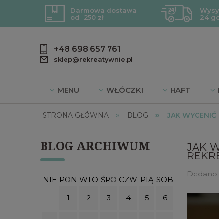
Darmowa dostawa
Wysy
od 250 zł
24 g
+48 698 657 761
sklep@rekreatywnie.pl
MENU
WŁÓCZKI
HAFT
»
»
BLOG
DZIEWIARSTWO
PROMOC
STRONA GŁÓWNA
BLOG
JAK WYCENIĆ
BLOG ARCHIWUM
JAK 
REKRE
Dodano
NIE
PON
WTO
ŚRO
CZW
PIĄ
SOB
1
2
3
4
5
6