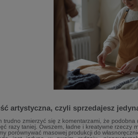
ść artystyczna, czyli sprzedajesz jedyną
trudno zmierzyć się z komentarzami, że podobna 
ięć razy taniej. Owszem, ładne i kreatywne rzeczy
my porównywać masowej produkcji do własnoręczn