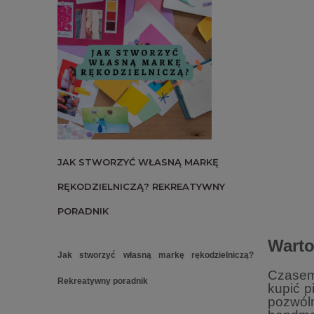
JAK STWORZYĆ WŁASNĄ MARKĘ
RĘKODZIELNICZĄ? REKREATYWNY
PORADNIK
Warto
Jak stworzyć własną markę rękodzielniczą?
Czasem 
Rekreatywny poradnik
kupić p
pozwól