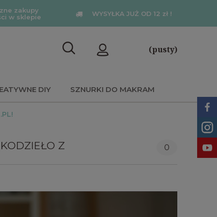
zne zakupy
WYSYŁKA JUŻ OD 12 zł !
ści w sklepie
(pusty)
EATYWNE DIY
SZNURKI DO MAKRAM
PL!
KODZIEŁO Z
0