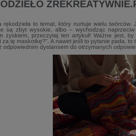
ODZIEŁO Z
REKREATYWNIE.
rękodzieła to temat, który nurtuje wielu twórców.
ie są zbyt wysokie, albo – wychodząc naprzeci
m zyskiem, przeczytaj ten artykuł! Ważne jest, b
li za tę maskotkę?”. A nawet jeśli to pytanie pada, to 
 z odpowiednim dystansem do otrzymanych odpowie