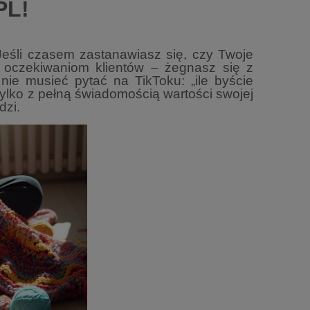
PL!
 Jeśli czasem zastanawiasz się, czy
Twoje
w oczekiwaniom klientów –
żegnasz się z
y nie musieć pytać na
TikToku: „ile byście
tylko z pełną
świadomością wartości swojej
dzi.